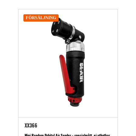
FÖRSÄLJNING
XX366
Mini Random Drbital Air Sander - specialmått, ej utbytbar,