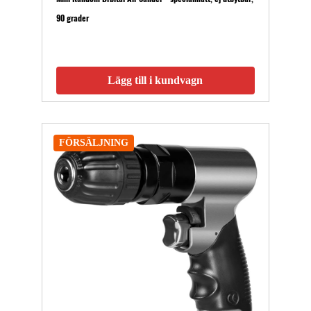
90 grader
Lägg till i kundvagn
FÖRSÄLJNING