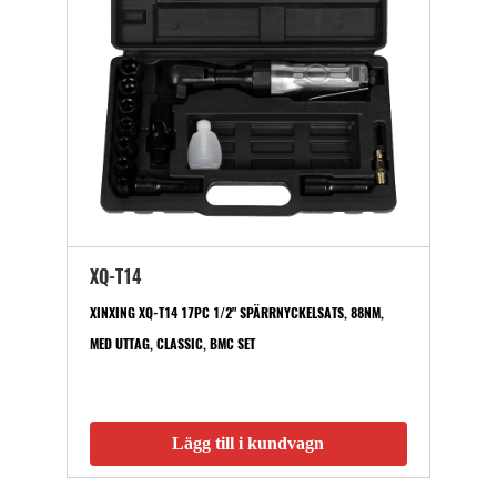
XQ-T14
XINXING XQ-T14 17PC 1/2" SPÄRRNYCKELSATS, 88NM,
MED UTTAG, CLASSIC, BMC SET
Lägg till i kundvagn