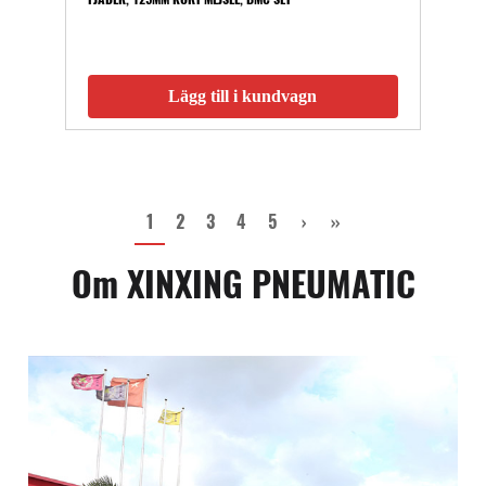
Lägg till i kundvagn
1
2
3
4
5
›
››
Om XINXING PNEUMATIC