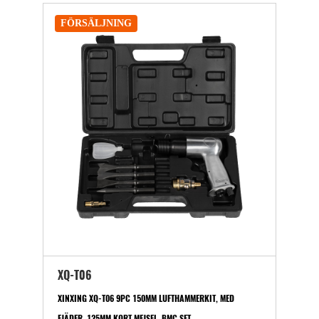
FÖRSÄLJNING
XQ-T06
XINXING XQ-T06 9PC 150MM LUFTHAMMERKIT, MED
FJÄDER, 125MM KORT MEJSEL, BMC SET