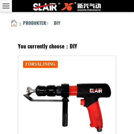
PRODUKTER
DIY
HEM
/
/
You currently choose：DIY
FÖRSÄLJNING