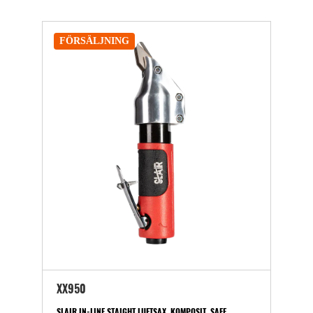
FÖRSÄLJNING
XX950
SLAIR IN-LINE STAIGHT LUFTSAX, KOMPOSIT, SAFE