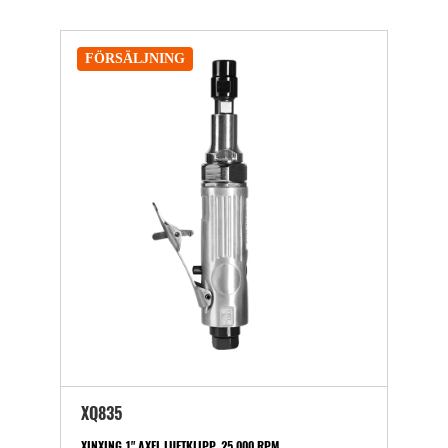
FÖRSÄLJNING
XQ835
XINXING 1" AXEL LUFTKLIPP, 25 000 RPM,