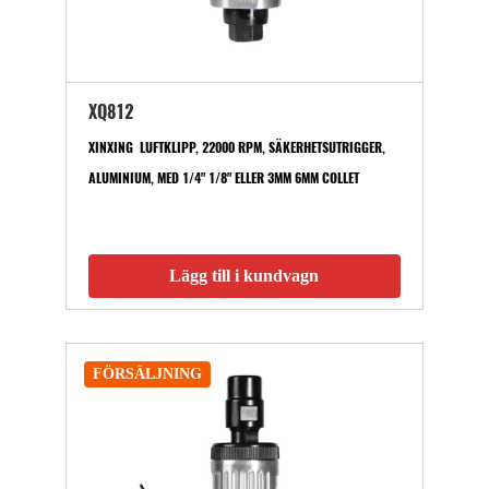
XQ812
XINXING LUFTKLIPP, 22000 RPM, SÄKERHETSUTRIGGER,
ALUMINIUM, MED 1/4" 1/8" ELLER 3MM 6MM COLLET
Lägg till i kundvagn
FÖRSÄLJNING