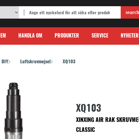
HEM
HANDLA OM
PRODUKTER
SERVICE
NYHETER
DIY
Luftskruvmejsel
XQ103
/
/
XQ103
XINXING AIR RAK SKRUVME
CLASSIC