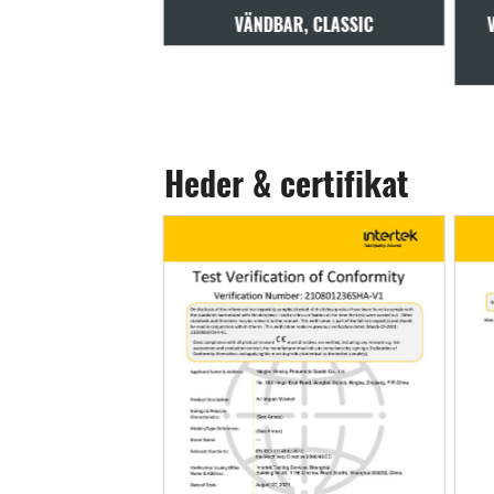
R, CLASSIC
VÄNDBAR, STABIL HASTIGHET,
SK
ALUMINIUM
Heder & certifikat