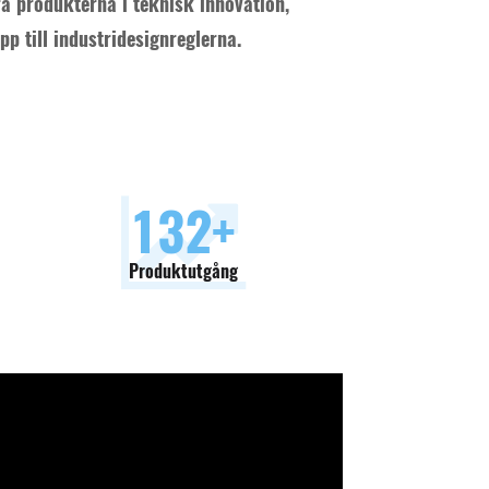
ra produkterna i teknisk innovation,
pp till industridesignreglerna.
150
+
Produktutgång