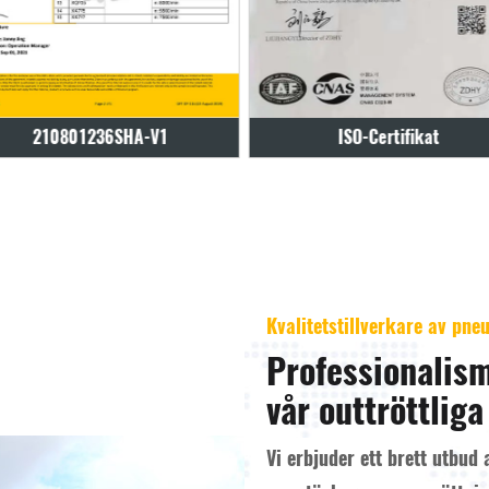
ISO-Certifikat
ISO-Certifikat
Kvalitetstillverkare av pn
Professionalism
vår outtröttliga
Vi erbjuder ett brett utbu