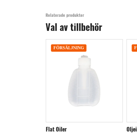
Relaterade produkter
Val av tillbehör
NG
FÖRSÄLJNING
Oljeinjektor
Int