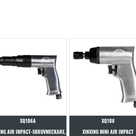
XQ108
XQ109
XINXING MINI AIR IMPACT
XINXING AIR RAK SKRUVMECKA