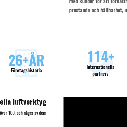
med kunder för att förbätt
prestanda och hållbarhet, u
130
+
30
+ÅR
Internationella
Företagshistoria
partners
ella luftverktyg
l över 100, och några av dem