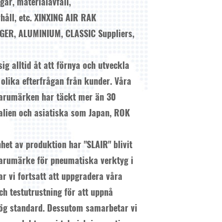
ar, materialavfall,
håll, etc.
XINXING AIR RAK
ER, ALUMINIUM, CLASSIC Suppliers,
g alltid åt att förnya och utveckla
 olika efterfrågan från kunder. Våra
arumärken har täckt mer än 30
ralien och asiatiska som Japan, ROK
het av produktion har "SLAIR" blivit
 varumärke för pneumatiska verktyg i
r vi fortsatt att uppgradera våra
h testutrustning för att uppnå
 hög standard. Dessutom samarbetar vi