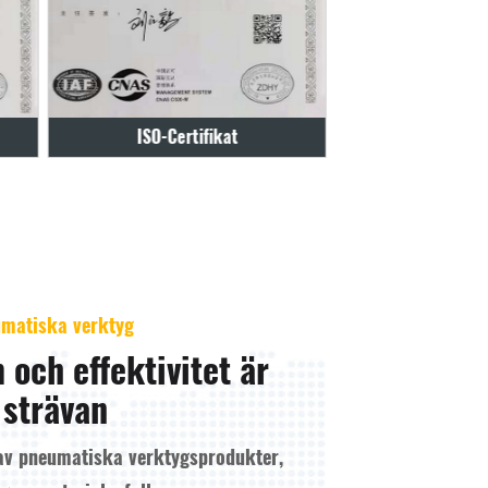
Certifikat
21080123
eumatiska verktyg
 och effektivitet är
 strävan
d av pneumatiska verktygsprodukter,