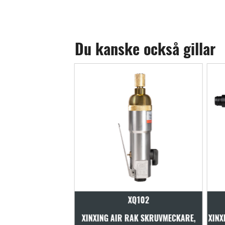
Du kanske också gillar
XQ102
XQ106A
RAK SKRUVMECKARE,
XINXING AIR IMPACT-SKRUVMECKARE,