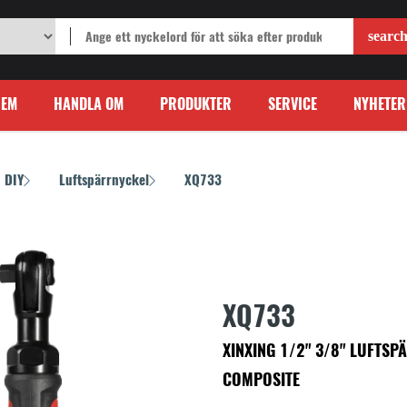
HEM
HANDLA OM
PRODUKTER
SERVICE
NYHETER
DIY
Luftspärrnyckel
XQ733
/
/
XQ733
XINXING 1/2" 3/8" LUFTSP
COMPOSITE