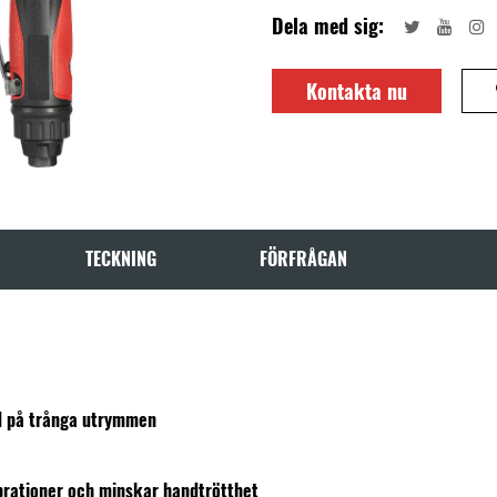
Dela med sig:
Kontakta nu
TECKNING
FÖRFRÅGAN
rad på trånga utrymmen
brationer och minskar handtrötthet