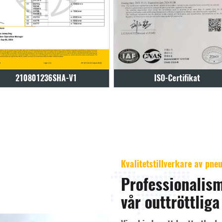
ISO-Certifikat
ISO-Certifikat
Kvalitetstillverkare av pn
Professionalism
vår outtröttliga