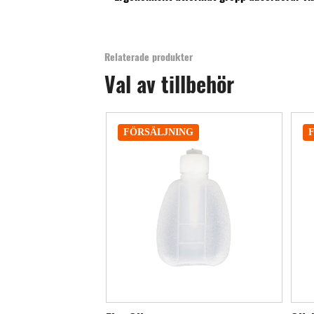
Relaterade produkter
Val av tillbehör
ING
FÖRSÄLJNING