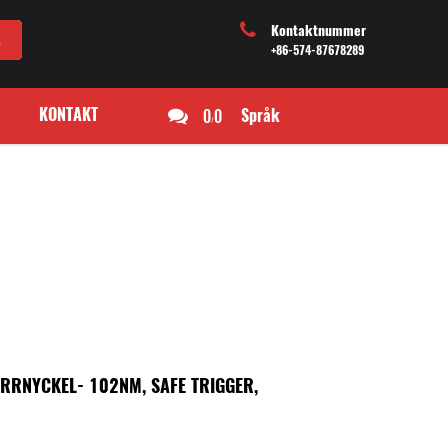
Kontaktnummer
+86-574-87678289
KONTAKT
0
0
Språk
/
ÄRRNYCKEL- 102NM, SAFE TRIGGER,