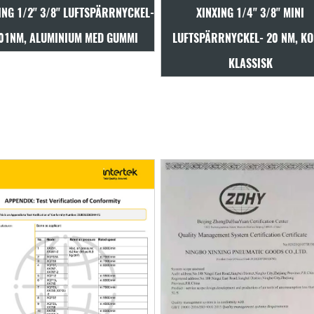
XINXING 1/4" 3/8" MINI
XINXING 1/4" 3/8" MINI
LUFTSPÄRRNYCKEL- 20 NM, KORT,
LUFTSPÄRRNYCKEL- 21,7NM, 
KLASSISK
KOMPOSIT