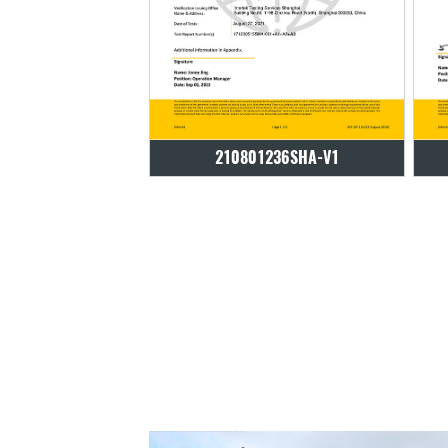
801236SHA-V1
210801236SHA-V1