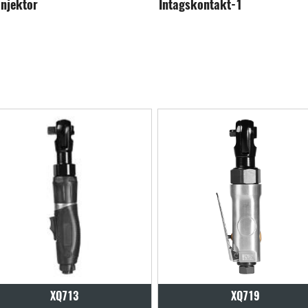
tagskontakt-1
Intagskontakt-2
XQ719
XQ729