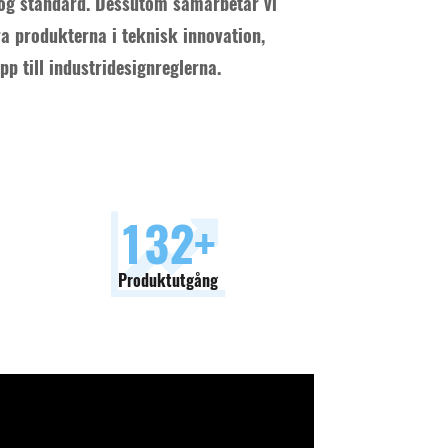
 hög standard. Dessutom samarbetar vi
ra produkterna i teknisk innovation,
pp till industridesignreglerna.
150
+
Produktutgång