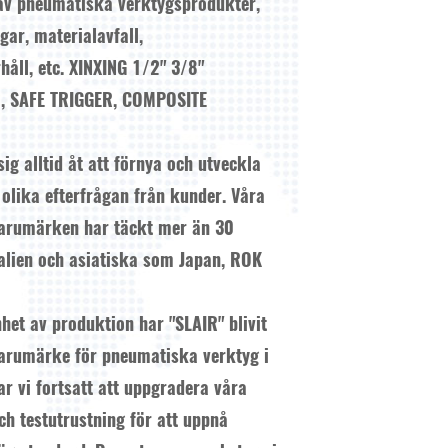
d av pneumatiska verktygsprodukter,
ar, materialavfall,
håll, etc.
XINXING 1/2" 3/8"
 SAFE TRIGGER, COMPOSITE
g alltid åt att förnya och utveckla
 olika efterfrågan från kunder. Våra
arumärken har täckt mer än 30
ralien och asiatiska som Japan, ROK
het av produktion har "SLAIR" blivit
 varumärke för pneumatiska verktyg i
r vi fortsatt att uppgradera våra
h testutrustning för att uppnå