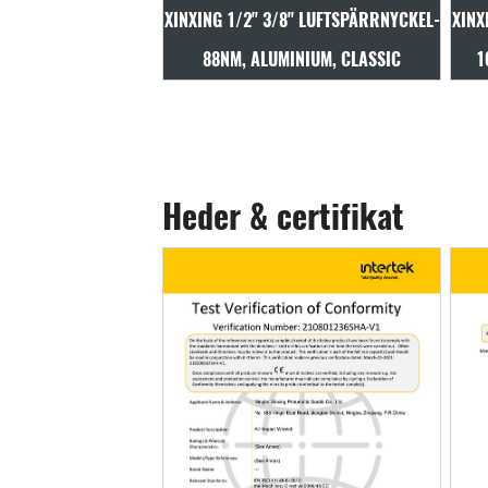
3/8" LUFTSPÄRRNYCKEL-
XINXING 1/2" 3/8" LUFTSPÄRRNYCKEL-
UMINIUM, CLASSIC
101NM, ALUMINIUM MED GUMMI
Heder & certifikat