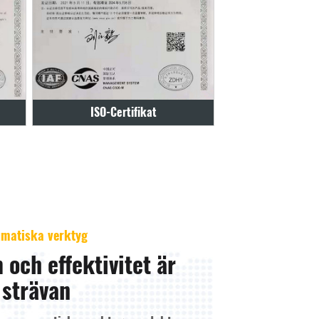
Certifikat
210801
eumatiska verktyg
 och effektivitet är
 strävan