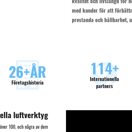
kvalitet och livslängd för
med kunder för att förbätt
prestanda och hållbarhet, u
130
+
30
+ÅR
Internationella
Företagshistoria
partners
ella luftverktyg
l över 100, och några av dem