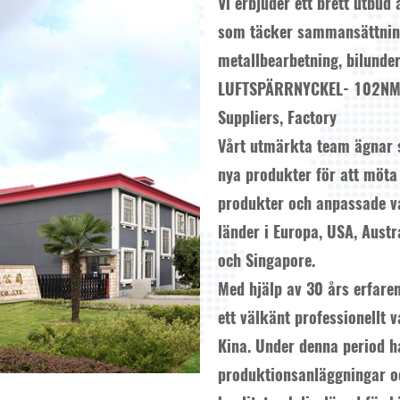
Vi erbjuder ett brett utbu
som täcker sammansättning
metallbearbetning, bilunder
LUFTSPÄRRNYCKEL- 102NM,
Suppliers, Factory
Vårt utmärkta team ägnar si
nya produkter för att möta
produkter och anpassade v
länder i Europa, USA, Aust
och Singapore.
Med hjälp av 30 års erfaren
ett välkänt professionellt
Kina. Under denna period ha
produktionsanläggningar oc