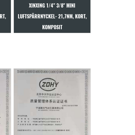
XINXING 1/2" 3/8" LUFTSPÄRRNYCKEL-
Mini Luftspärrnyc
KORT,
102NM, SAFE TRIGGER, COMPOSITE
Tum, Kraftfull 