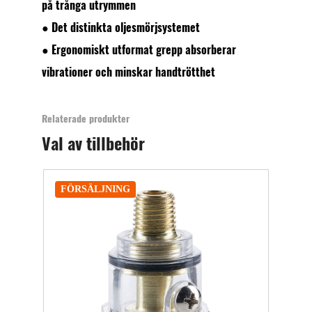
på trånga utrymmen
● Det distinkta oljesmörjsystemet
● Ergonomiskt utformat grepp absorberar
vibrationer och minskar handtrötthet
Relaterade produkter
Val av tillbehör
FÖRSÄLJNING
FÖ