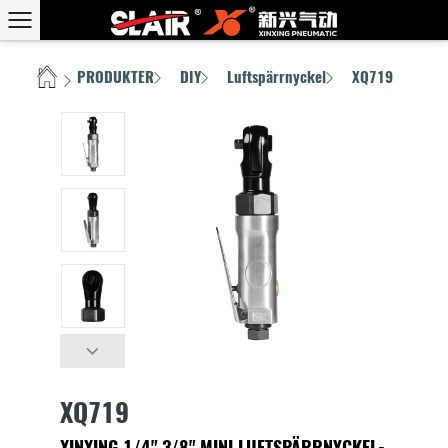
PRODUKTER
DIY
Luftspärrnyckel
XQ719
HEM
/
/
/
/
XQ719
XINXING 1/4" 3/8" MINI LUFTSPÄRRNYCKEL-