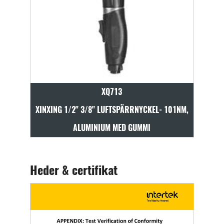
XQ713
88NM,
XINXING 1/2" 3/8" LUFTSPÄRRNYCKEL- 101NM,
XINXI
ALUMINIUM MED GUMMI
Heder & certifikat