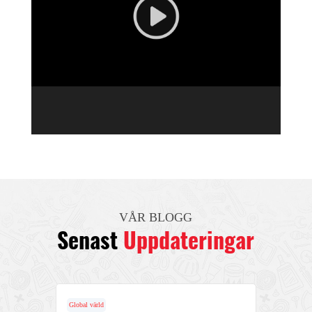
VÅR BLOGG
Senast
Uppdateringar
Global värld
Globa