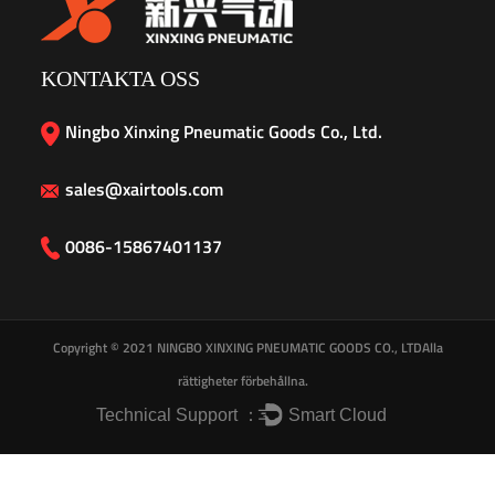
KONTAKTA OSS
Ningbo Xinxing Pneumatic Goods Co., Ltd.
sales@xairtools.com
0086-15867401137
Copyright © 2021
NINGBO XINXING PNEUMATIC GOODS CO., LTD
Alla
rättigheter förbehållna.
Technical Support ：
Smart Cloud