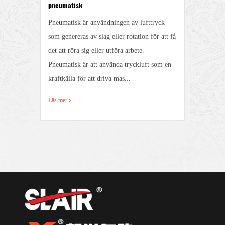
pneumatisk
Fun
Pneumatisk är användningen av lufttryck
1. D
g
som genereras av slag eller rotation för att få
stru
det att röra sig eller utföra arbete.
unde
ill
Pneumatisk är att använda tryckluft som en
anvä
kraftkälla för att driva mas...
hydr
Läs mer
Läs 