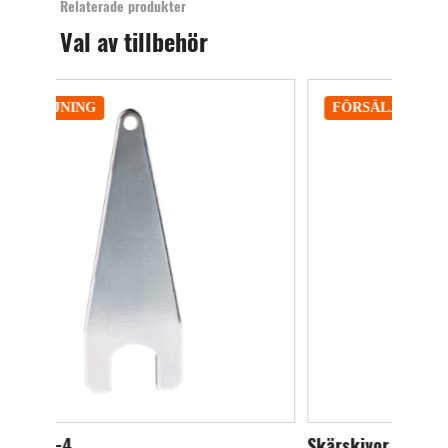
Relaterade produkter
Val av tillbehör
FÖRSÄLJNING
Skärskivor
Sk