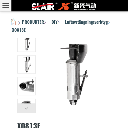
PRODUKTER
DIY
Luftavstängningsverktyg
HEM
/
/
/
/
XQ813E
XQ813E