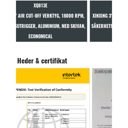
XQ813
 18000 RPM,
XINXING 3" AIR CUT-OFF VERKTYG, 18000 RPM,
MED SKIVAN,
SÄKERHETSUTRIGGER, ALUMINIUM, MED SKIVAN,
S
CLASSIC
Heder & certifikat