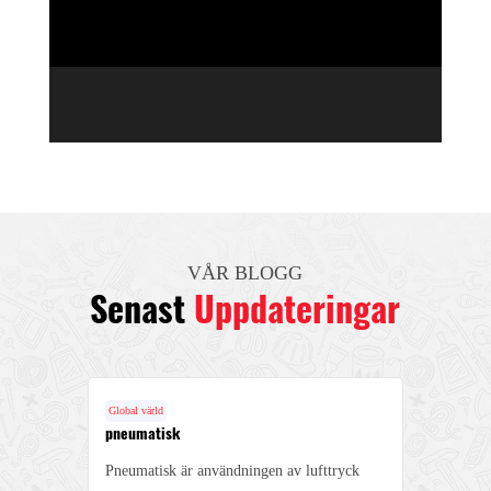
VÅR BLOGG
Senast
Uppdateringar
Global värld
Globa
pneumatisk
Fun
Pneumatisk är användningen av lufttryck
1. D