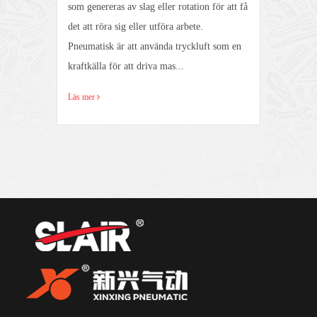
g
som genereras av slag eller rotation för att få
stru
det att röra sig eller utföra arbete.
unde
ill
Pneumatisk är att använda tryckluft som en
anvä
kraftkälla för att driva mas...
hydr
Läs mer
Läs 