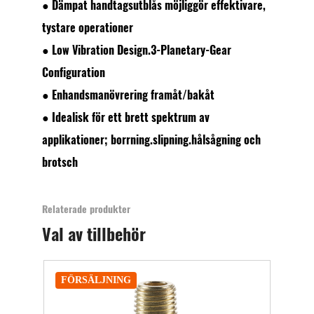
● Dämpat handtagsutblås möjliggör effektivare,
tystare operationer
● Low Vibration Design.3-Planetary-Gear
Configuration
● Enhandsmanövrering framåt/bakåt
● Idealisk för ett brett spektrum av
applikationer; borrning.slipning.hålsågning och
brotsch
Relaterade produkter
Val av tillbehör
FÖRSÄLJNING
FÖ