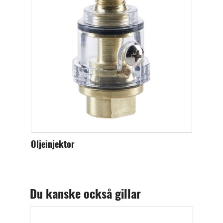
Oljeinjektor
Intags
Du kanske också gillar