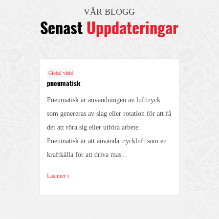
VÅR BLOGG
Senast
Uppdateringar
Global värld
Globa
pneumatisk
Fun
Pneumatisk är användningen av lufttryck
1. D
g
som genereras av slag eller rotation för att få
stru
det att röra sig eller utföra arbete.
unde
ill
Pneumatisk är att använda tryckluft som en
anvä
kraftkälla för att driva mas...
hydr
Läs mer
Läs 