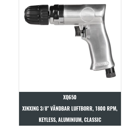
XQ650
R, 700
XINXING 3/8" VÄNDBAR LUFTBORR, 1800 RPM,
XINXI
KEYLESS, ALUMINIUM, CLASSIC