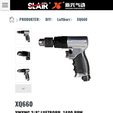
PRODUKTER
DIY
Luftborr
XQ660
HEM
/
/
/
/
XQ660
XINXING 3/8" LUFTBORR, 1600 RPM,