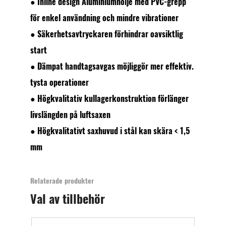
●
Inline design Aluminiumhölje med PVC-grepp
för enkel användning och mindre vibrationer
●
Säkerhetsavtryckaren förhindrar oavsiktlig
start
●
Dämpat handtagsavgas möjliggör mer effektiv.
tysta operationer
●
Högkvalitativ kullagerkonstruktion förlänger
livslängden på luftsaxen
●
Högkvalitativt saxhuvud i stål kan skära < 1,5
mm
Relaterade produkter
Val av tillbehör