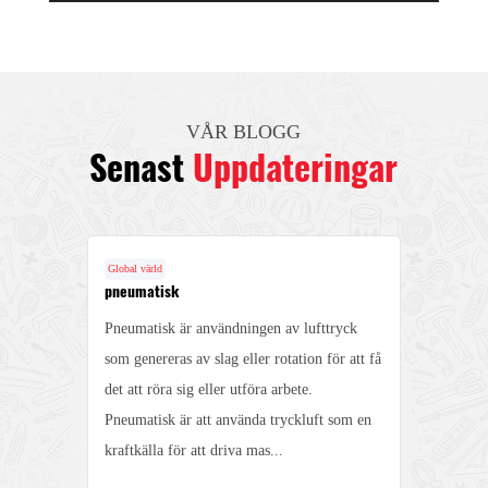
VÅR BLOGG
Senast
Uppdateringar
Global värld
Globa
pneumatisk
Fun
Pneumatisk är användningen av lufttryck
1. D
g
som genereras av slag eller rotation för att få
stru
det att röra sig eller utföra arbete.
unde
ill
Pneumatisk är att använda tryckluft som en
anvä
kraftkälla för att driva mas...
hydr