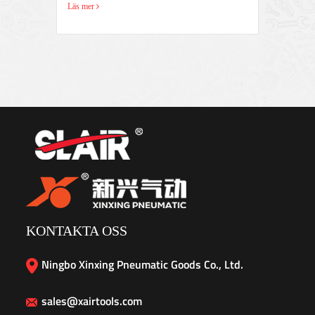
Läs mer
Läs 
KONTAKTA OSS
Ningbo Xinxing Pneumatic Goods Co., Ltd.
sales@xairtools.com