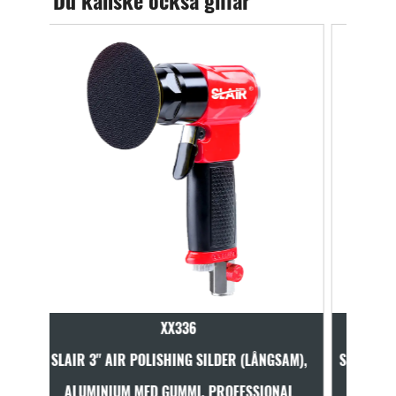
Du kanske också gillar
XX350
DER (LÅNGSAM),
SLAIR 5" 6" ORBITAL LUFTPOLERSLIPPARE, MED
ROFESSIONAL
DYDA, PROFESSIONAL