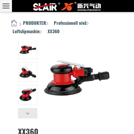
PRODUKTER
Professionell nivå
HEM
/
/
/
Luftslipmaskin
XX360
/
XX360