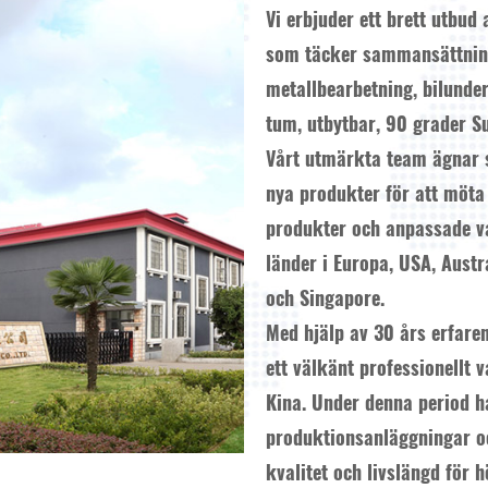
Vi erbjuder ett brett utbu
som täcker sammansättning
metallbearbetning, bilunder
tum, utbytbar, 90 grader Su
Vårt utmärkta team ägnar si
nya produkter för att möta
produkter och anpassade v
länder i Europa, USA, Aust
och Singapore.
Med hjälp av 30 års erfaren
ett välkänt professionellt
Kina. Under denna period ha
produktionsanläggningar oc
kvalitet och livslängd för