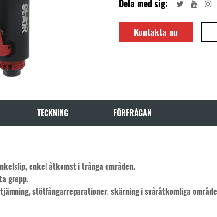
Dela med sig:
Kontakta nu
TECKNING
FÖRFRÅGAN
vinkelslip, enkel åtkomst i trånga områden.
 ta grepp.
sutjämning, stötfångarreparationer, skärning i svåråtkomliga område