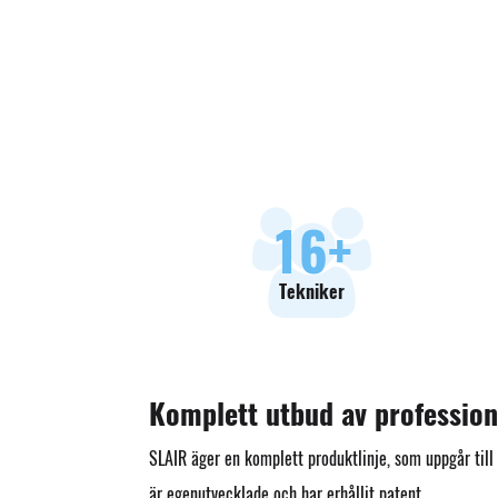
18
+
Tekniker
Komplett utbud av profession
SLAIR äger en komplett produktlinje, som uppgår til
är egenutvecklade och har erhållit patent.