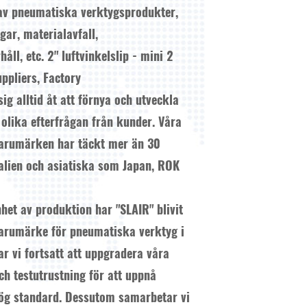
d av pneumatiska verktygsprodukter,
ar, materialavfall,
håll, etc.
2" luftvinkelslip - mini 2
ppliers, Factory
g alltid åt att förnya och utveckla
 olika efterfrågan från kunder. Våra
arumärken har täckt mer än 30
ralien och asiatiska som Japan, ROK
het av produktion har "SLAIR" blivit
 varumärke för pneumatiska verktyg i
r vi fortsatt att uppgradera våra
h testutrustning för att uppnå
 hög standard. Dessutom samarbetar vi