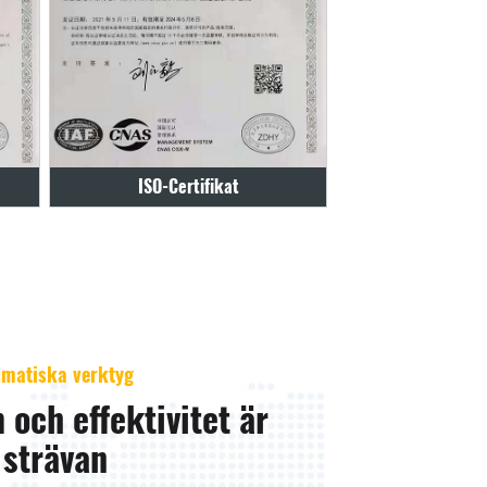
Certifikat
21080123
eumatiska verktyg
 och effektivitet är
 strävan