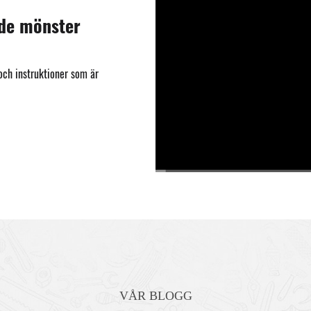
ade mönster
 och instruktioner som är
00:00
/
03:23
VÅR BLOGG