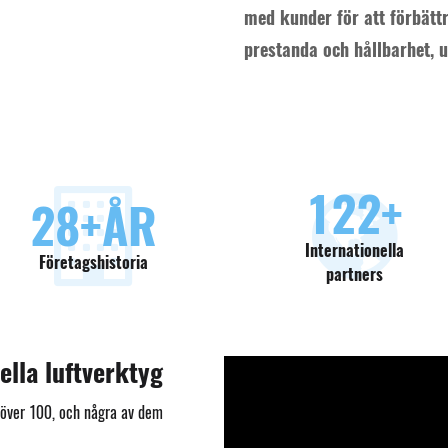
med kunder för att förbätt
prestanda och hållbarhet, u
130
+
30
+ÅR
Internationella
Företagshistoria
partners
ella luftverktyg
l över 100, och några av dem