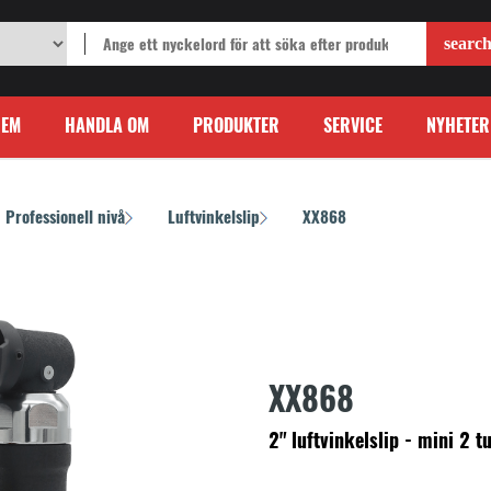
HEM
HANDLA OM
PRODUKTER
SERVICE
NYHETER
Professionell nivå
Luftvinkelslip
XX868
/
/
XX868
2" luftvinkelslip - mini 2 