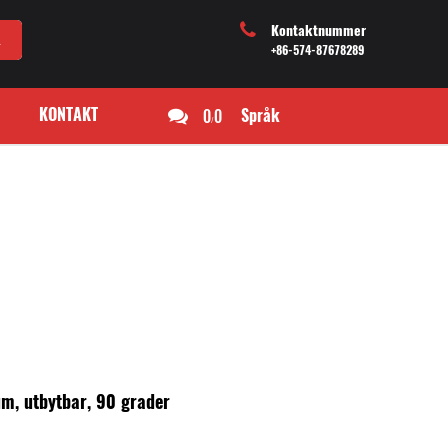
Kontaktnummer
+86-574-87678289
KONTAKT
0
0
Språk
/
tum, utbytbar, 90 grader