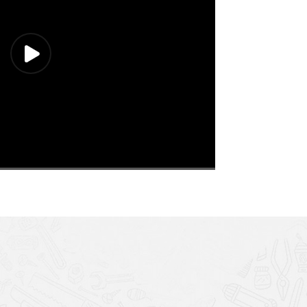
478P
1x