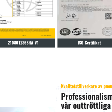
ISO-Certifikat
ISO-Certifikat
Kvalitetstillverkare av pn
Professionalism
vår outtröttliga